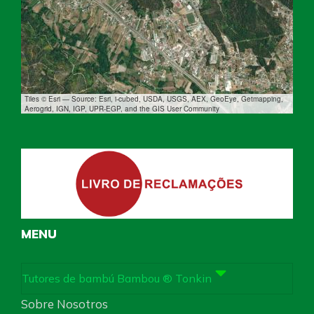
Tiles © Esri — Source: Esri, i-cubed, USDA, USGS, AEX, GeoEye, Getmapping,
Aerogrid, IGN, IGP, UPR-EGP, and the GIS User Community
MENU
Tutores de bambú Bambou ® Tonkin
Sobre Nosotros