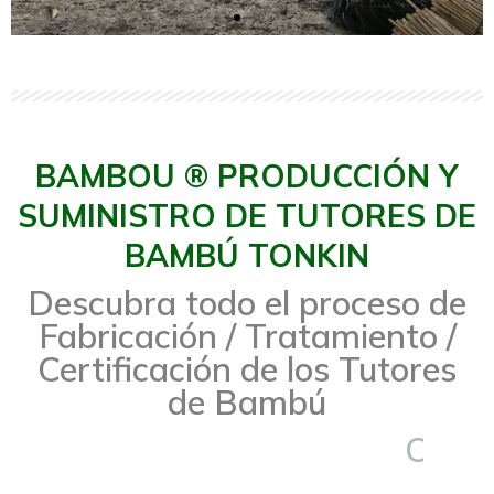
Calidad de Excelencia
El bambú es un material totalmente
natural, muy robusto y especialmente
BAMBOU ® PRODUCCIÓN Y
flexible. Los tutores de bambú son
ideales para sujetar todo tipo de
SUMINISTRO DE TUTORES DE
plantas agrícolas (viñedos, olivares,
almendros y árboles frutales).
BAMBÚ TONKIN
Descubra todo el proceso de
MÁS INFORMACIÓN
Fabricación / Tratamiento /
Certificación de los Tutores
de Bambú
C
r
e
c
i