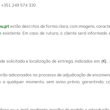
 +351 249 574 320
u.pt
estão descritos de forma clara, com imagens, caracter
k
existente. Em caso de rutura, o cliente será informado 
e solicitada e localização de entrega, indicados em
(€)
,
serão adicionados no processo de adjudicação de encomen
s a qualquer momento, sem aviso prévio, garantindo, c
efone ou e-mail, mediante escolha de pedido e introduçã