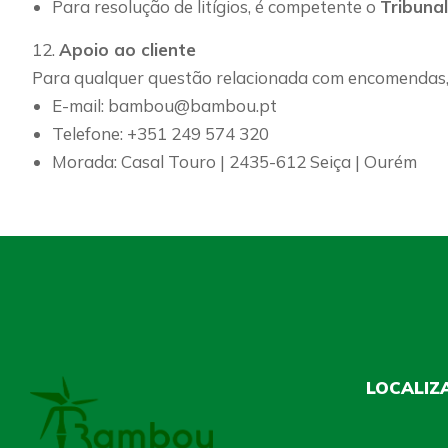
Para resolução de litígios, é competente o
Tribuna
12.
Apoio ao cliente
Para qualquer questão relacionada com encomendas, 
E-mail: bambou@bambou.pt
Telefone: +351 249 574 320
Morada: Casal Touro | 2435-612 Seiça | Ourém
LOCALIZ
Tiles © Esri — 
GeoEye, Getmap
and the GIS Us