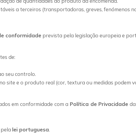
alidação de quantidades do produto da encomenda.
veis a terceiros (transportadoras, greves, fenómenos natu
 de conformidade
prevista pela legislação europeia e por
tes de:
o seu controlo.
no site e o produto real (cor, textura ou medidas podem va
atados em conformidade com a
Política de Privacidade
da
 pela
lei portuguesa
.