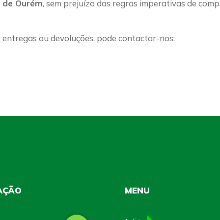
l de Ourém
, sem prejuízo das regras imperativas de compe
entregas ou devoluções, pode contactar-nos:
AÇÃO
MENU
Source: Esri, i-cubed, USDA, USGS, AEX,
ping, Aerogrid, IGN, IGP, UPR-EGP,
er Community